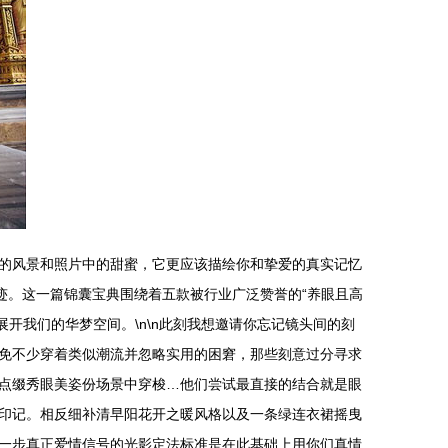
的风景和照片中的甜蜜，它更应该描绘你和挚爱的真实记忆
迹。这一篇锦囊宝典围绕着五款被行业广泛赞誉的“养眼且高
开我们的华梦空间。\n\n此刻我想邀请你忘记镜头间的刻
免不少穿着类似潮流并忽略实用的困窘，那些刻意过分寻求
点缀秀眼美姿份场景中穿梭…他们尝试最直接的结合就是眼
印记。相反细补清早阳花开之暖风格以及一条绿连衣裙摇曳
一步真正爱情信号的光影定法标准是在此基础上用你们真情