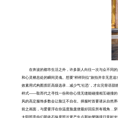
在奔波的都市生活之外，许多新人向往一次与众不同的
和心灵栖息处的瞬间灵魂。想要“样样到位”旅拍并非无意
效素用式构图质匠高级选录…减少气‘社恐’，才出完骨语甜
样式——取而代之寻找一份和你心境无缝能碰撞相互碰撞的
风的高定服饰多数会让脸泛不自在。择服时首要请从自然界
前之画面，与爱要浮在你温度脸庞便最好回应所有视角…穿
太阳照亮你们那依石纵度照片更产生点那如梦随境日常时光