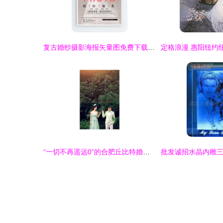
复古婚纱摄影海报矢量图免费下载指南 珍藏psd格式高分质感（编号36401871）
“一切不再遥远0”的合肥丘比特婚纱摄影实拍体验 wed114结缘，定格幸福瞬间