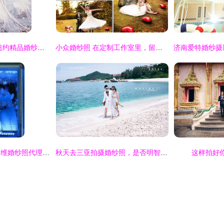
定格浪漫 惠阳纽约纽约精品婚纱摄影的艺术之旅
小众婚纱照 在定制工作室里，留存爱情的本真诗意
批发诚招水晶内雕三维婚纱照代理加盟 开启家居新“视”界，撬动摄影市场新蓝海
秋天去三亚拍摄婚纱照，是否明智之选？
这样拍好