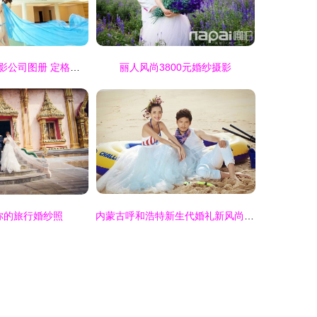
济南爱特婚纱摄影公司图册 定格永恒爱情的诗意篇章
丽人风尚3800元婚纱摄影
你的旅行婚纱照
内蒙古呼和浩特新生代婚礼新风尚 非凡视觉婚纱摄影，助80、90后打造个性婚礼